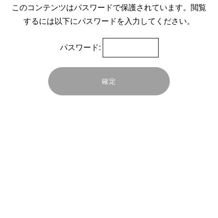
このコンテンツはパスワードで保護されています。閲覧
本社
するには以下にパスワードを入力してください。
〒105 - 8467
東京都港区虎ノ門四丁目3番13号
パスワード:
ヒューリック神谷町ビル5階
南相馬工場
〒979-2162
福島県南相馬市小高区飯崎字北原51番地1
TEL：0244-32-0123
FAX：0244-32-0124
-お知らせ-
2025年6月1日付で、「ADOXエポキシ樹脂の
製造・販売事業」は
国土開発工業株式会社からANION株式会社へ